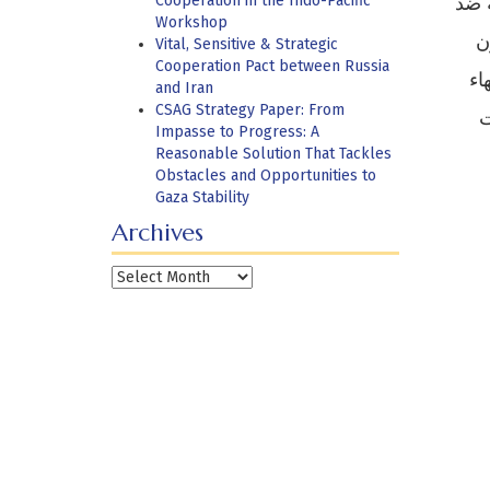
 ضد
Cooperation in the Indo-Pacific
Workshop
ن
Vital, Sensitive & Strategic
Cooperation Pact between Russia
اء
and Iran
CSAG Strategy Paper: From
ت
Impasse to Progress: A
Reasonable Solution That Tackles
Obstacles and Opportunities to
Gaza Stability
Archives
Archives