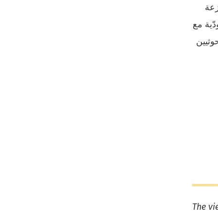
زعة
دّية مع
وثيين
The vi