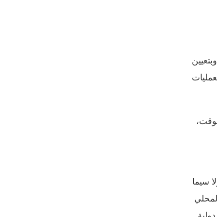
بتعيين
عمليات
لوقت،
ا سيما
لمحلي
ى دولية