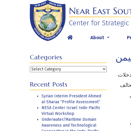
Skip
to
content
About
P
...
يمن
Categories
Categories
دخلات
Recent Posts
حالف
Syrian Interim President Ahmed
al-Sharaa “Profile Assessment”
NESA Center Israel Indo-Pacific
Virtual Workshop
Underwater/Maritime Domain
Awareness and Technological