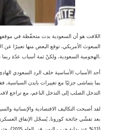
اللافت هو أن السعودية بدت متحفّظة في موقفها 
المبعوث الأمريكي. توقع البعض منها تعبيرًا عن 
الهجومية السعودية. ولكنْ ثمة أسباب عدّة ربما دفعت بالسعوديين إلى التروّي.
أحد الأسباب الأساسية خلف الرد السعودي الهادئ 
التدخل الصلب إلى التدخل الناعم، مع تراجع لافت
لقد أصبحت التكاليف الاقتصادية والإنسانية والسيا
بعد تفشّي جائحة كورونا. يُسجّل الإنفاق العسك
(13% عند 