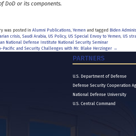
of DoD or its components.
ry was posted in
Alumni Publications
,
Yemen
and tagged
Biden Adminis
rian crisis
,
Saudi Arabia
,
US Policy
,
US Special Envoy to Yemen
,
US str
t
an National Defense Institute National Security Seminar
-Pacific and Security Challenges with Mr. Blake Herzinger
→
igation
PARTNERS
U.S. Department of Defense
Defense Security Cooperation A
National Defense University
U.S. Central Command