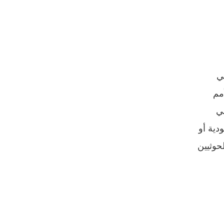
ي
أمم
ي
دية أو
حوثيين