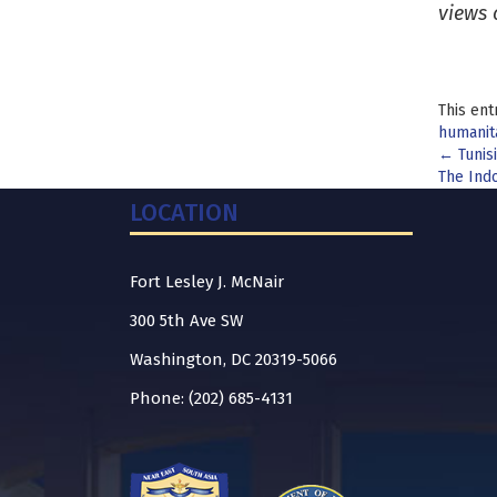
views 
This ent
humanita
Pos
←
Tunisi
The Indo
nav
LOCATION
Fort Lesley J. McNair
300 5th Ave SW
Washington, DC 20319-5066
Phone: (202) 685-4131