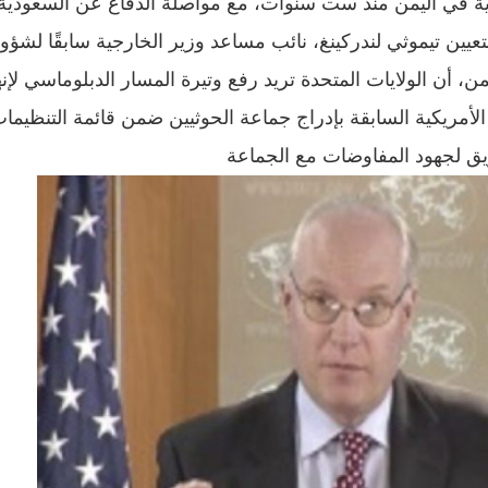
دية في اليمن منذ ست سنوات، مع مواصلة الدفاع عن السعودية
تعيين تيموثي لندركينغ، نائب مساعد وزير الخارجية سابقًا لشؤو
ن، أن الولايات المتحدة تريد رفع وتيرة المسار الدبلوماسي لإنه
الأمريكية السابقة بإدراج جماعة الحوثيين ضمن قائمة التنظيما
طريق لجهود المفاوضات مع الجماعة