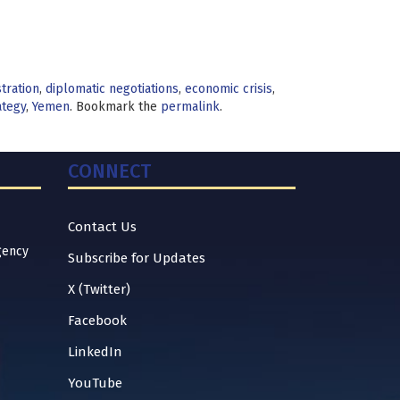
tration
,
diplomatic negotiations
,
economic crisis
,
ategy
,
Yemen
. Bookmark the
permalink
.
CONNECT
Contact Us
gency
Subscribe for Updates
X (Twitter)
Facebook
LinkedIn
YouTube